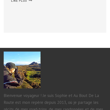
LIRE PLUS
JOUR
2
Bienvenue voyageur ! Je suis Sophie et Au Bout De La
Route est mon repère depuis 2013, où je partage les
récits de mes road-trips, de mes randonnées et de mes