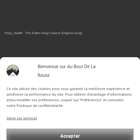
Popy_Itarillë
·
The Fallen King's Sword (Original song)
RETROUVEZ-MOI SUR FACEBOOK
Bienvenue sur Au Bout De La
Route
OU SUR TWITTER
Ce site utilise des cookies pour vous garantir la meilleure expérience et
Follow @Sophie_ABDLR
Tweet to @Sophie_ABDLR
améliorer la performance du site. Pour obtenir d'avantage d'informations
et/ou modifier vos préférences, cliquer sur "Préférences" et consulter
notre Politique de confidentialité.
Recherche
Gérer les services
pour
:
Accepter