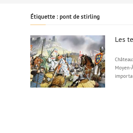
Étiquette :
pont de stirling
Les t
Châteaux
Moyen-Âg
importan