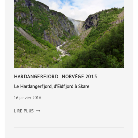
HARDANGERFJORD
NORVÈGE 2015
|
Le Hardangerfjord, d’Eidfjord à Skare
16 janvier 2016
LE
LIRE PLUS
HARDANGERFJORD,
D’EIDFJORD
À
SKARE