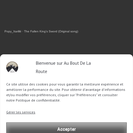
Popy_Itarillë
·
The Fallen King's Sword (Original song)
RETROUVEZ-MOI SUR FACEBOOK
Bienvenue sur Au Bout De La
Route
OU SUR TWITTER
Ce site utilise des cookies pour vous garantir la meilleure expérience et
Follow @Sophie_ABDLR
Tweet to @Sophie_ABDLR
améliorer la performance du site. Pour obtenir d'avantage d'informations
et/ou modifier vos préférences, cliquer sur "Préférences" et consulter
notre Politique de confidentialité.
Recherche
Gérer les services
pour
:
Accepter