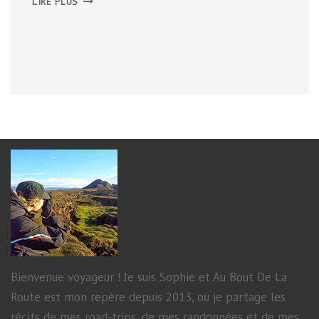
LIRE PLUS
URBAINE
DANS
LES
RUES
DE
GAND
Bienvenue voyageur ! Je suis Sophie et Au Bout De La
Route est mon repère depuis 2013, où je partage les
récits de mes road-trips, de mes randonnées et de mes