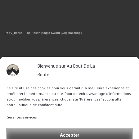
Popy_Itarillë
·
The Fallen King's Sword (Original song)
RETROUVEZ-MOI SUR FACEBOOK
Bienvenue sur Au Bout De La
Route
OU SUR TWITTER
Ce site utilise des cookies pour vous garantir la meilleure expérience et
Follow @Sophie_ABDLR
Tweet to @Sophie_ABDLR
améliorer la performance du site. Pour obtenir d'avantage d'informations
et/ou modifier vos préférences, cliquer sur "Préférences" et consulter
notre Politique de confidentialité.
Recherche
Gérer les services
pour
:
Accepter