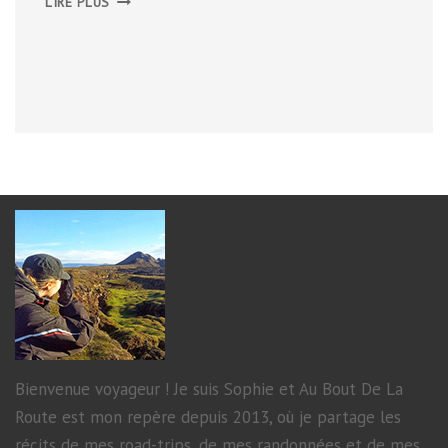
LIRE PLUS
HORA
Bienvenue voyageur ! Je suis Sophie et Au Bout De La
Route est mon repère depuis 2013, où je partage les
récits de mes road-trips, de mes randonnées et de mes