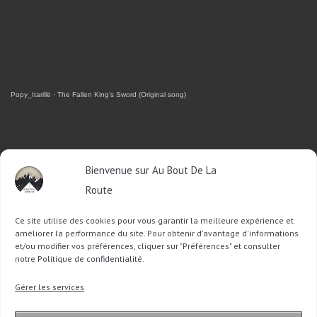
Popy_Itarillë
·
The Fallen King's Sword (Original song)
RETROUVEZ-MOI SUR FACEBOOK
Bienvenue sur Au Bout De La
Route
OU SUR TWITTER
Ce site utilise des cookies pour vous garantir la meilleure expérience et
Follow @Sophie_ABDLR
Tweet to @Sophie_ABDLR
améliorer la performance du site. Pour obtenir d'avantage d'informations
et/ou modifier vos préférences, cliquer sur "Préférences" et consulter
notre Politique de confidentialité.
Recherche
Gérer les services
pour