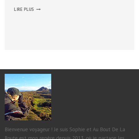
LES
LIRE PLUS
TECHNIQUES
DE
SIÈGE
MÉDIÉVALE
Bienvenue voyageur ! Je suis Sophie et Au Bout De La
Route est mon repère depuis 2013, où je partage les