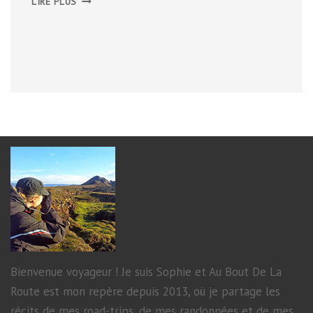
LIRE PLUS
3
–
TREK
AUTOUR
DU
MONT
LOZÈRE
Bienvenue voyageur ! Je suis Sophie et Au Bout De La
Route est mon repère depuis 2013, où je partage les
récits de mes road-trips, de mes randonnées et de mes