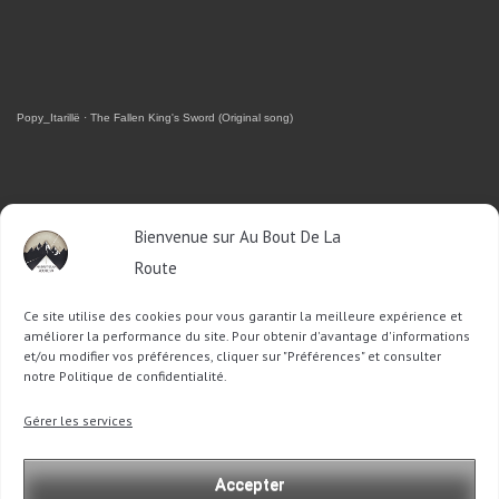
Popy_Itarillë
·
The Fallen King's Sword (Original song)
RETROUVEZ-MOI SUR FACEBOOK
Bienvenue sur Au Bout De La
Route
OU SUR TWITTER
Ce site utilise des cookies pour vous garantir la meilleure expérience et
Follow @Sophie_ABDLR
Tweet to @Sophie_ABDLR
améliorer la performance du site. Pour obtenir d'avantage d'informations
et/ou modifier vos préférences, cliquer sur "Préférences" et consulter
notre Politique de confidentialité.
Recherche
Gérer les services
pour
:
Accepter