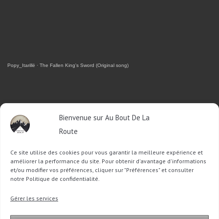
Popy_Itarillë
·
The Fallen King's Sword (Original song)
RETROUVEZ-MOI SUR FACEBOOK
Bienvenue sur Au Bout De La
Route
OU SUR TWITTER
Ce site utilise des cookies pour vous garantir la meilleure expérience et
Follow @Sophie_ABDLR
Tweet to @Sophie_ABDLR
améliorer la performance du site. Pour obtenir d'avantage d'informations
et/ou modifier vos préférences, cliquer sur "Préférences" et consulter
notre Politique de confidentialité.
Recherche
Gérer les services
pour