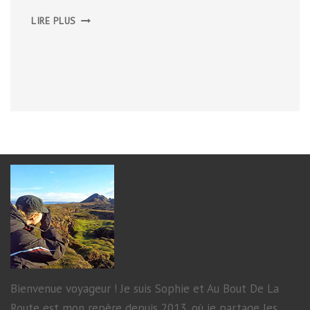
NORVÈGE,
LIRE PLUS
JUILLET
2015
Bienvenue voyageur ! Je suis Sophie et Au Bout De La
Route est mon repère depuis 2013, où je partage les