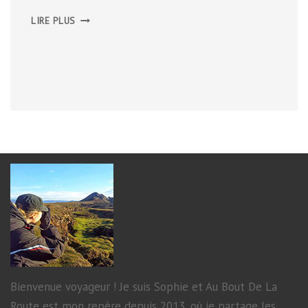
KUTNÀ
LIRE PLUS
HORA
Bienvenue voyageur ! Je suis Sophie et Au Bout De La
Route est mon repère depuis 2013, où je partage les