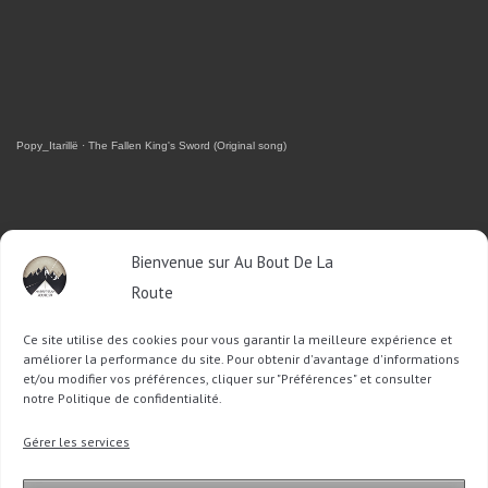
Popy_Itarillë
·
The Fallen King's Sword (Original song)
RETROUVEZ-MOI SUR FACEBOOK
Bienvenue sur Au Bout De La
Route
OU SUR TWITTER
Ce site utilise des cookies pour vous garantir la meilleure expérience et
Follow @Sophie_ABDLR
Tweet to @Sophie_ABDLR
améliorer la performance du site. Pour obtenir d'avantage d'informations
et/ou modifier vos préférences, cliquer sur "Préférences" et consulter
notre Politique de confidentialité.
Recherche
Gérer les services
pour