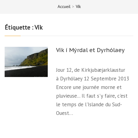
Accueil
>
Vík
Étiquette :
Vík
Vík í Mýrdal et Dyrhólaey
Jour 12, de Kirkjubæjarklaustur
à Dyrhólaey 12 Septembre 2013
Encore une journée morne et
pluvieuse... Il faut s'y faire, c'est
le temps de l'Islande du Sud-
Ouest…