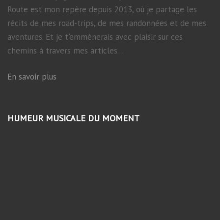
Route est mon repère depuis 2013, où je partage les
récits de mes road-trips, de mes randonnées et de mes
aventures. Et je t'emmènerais avec plaisir sur ces
chemins à travers mes articles...
En savoir plus
HUMEUR MUSICALE DU MOMENT