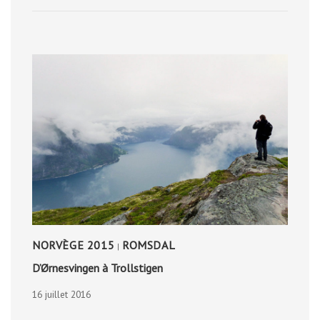
SERRE-
PONÇON
ET
DE
ST-
APOLLINAIRE
NORVÈGE 2015
ROMSDAL
|
D’Ørnesvingen à Trollstigen
16 juillet 2016
D’ØRNESVINGEN