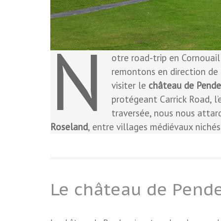
N
otre road-trip en Cornouail
remontons en direction de 
visiter le
château de Penden
protégeant Carrick Road, l’es
traversée, nous nous atta
Roseland
, entre villages médiévaux niché
Le château de Pend