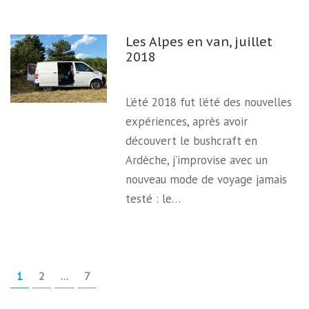
Les Alpes en van, juillet
2018
L’été 2018 fut l’été des nouvelles
expériences, après avoir
découvert le bushcraft en
Ardèche, j’improvise avec un
nouveau mode de voyage jamais
testé : le…
Pagination
PAGE
PAGE
PAGE
1
2
…
7
des