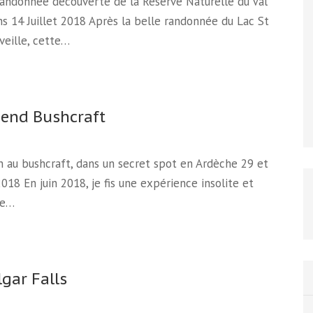
Randonnée découverte de la Réserve Naturelle du Val
ns 14 Juillet 2018 Après la belle randonnée du Lac St
veille, cette…
end Bushcraft
on au bushcraft, dans un secret spot en Ardèche 29 et
2018 En juin 2018, je fis une expérience insolite et
de…
lgar Falls