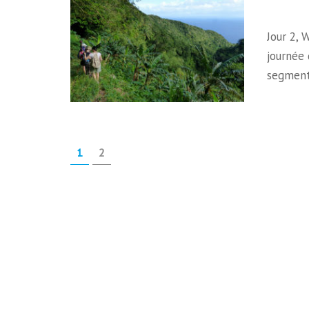
Jour 2, 
journée 
segment
Pagination
PAGE
PAGE
1
2
des
publications