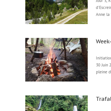
Jour 3, 
d'Escrei
Anne la 
Week-
Initiati
30 Juin 
pleine 
Trafa