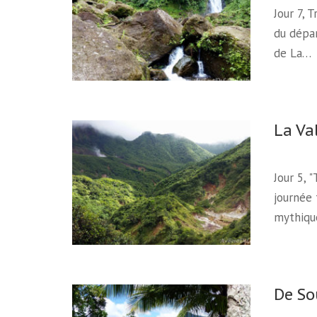
Jour 7, 
du dépar
de La…
La Va
Jour 5, 
journée 
mythiqu
De So