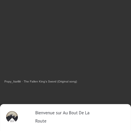
Popy_Itarillë
·
The Fallen King's Sword (Original song)
RETROUVEZ-MOI SUR FACEBOOK
Bienvenue sur Au Bout De La
Route
OU SUR TWITTER