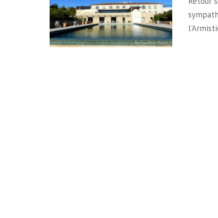
Retour s
sympathi
l'Armis