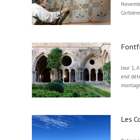
Novembr
Corbière
Fontf
Jour 1,
end déte
montagn
Les C