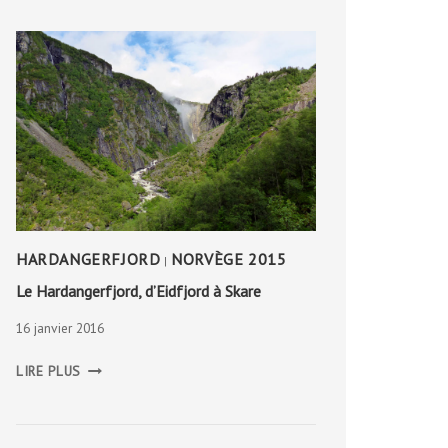
HARDANGERFJORD
NORVÈGE 2015
|
Le Hardangerfjord, d’Eidfjord à Skare
16 janvier 2016
LE
LIRE PLUS
HARDANGERFJORD,
D’EIDFJORD
À
SKARE