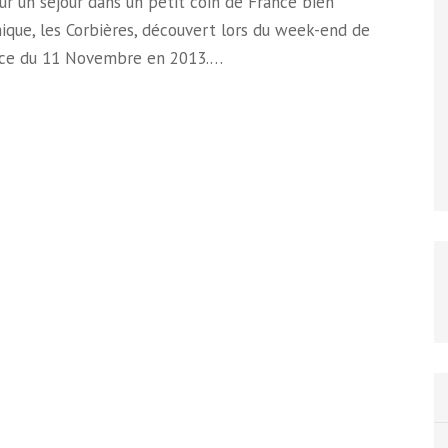
ur un séjour dans un petit coin de France bien
que, les Corbières, découvert lors du week-end de
tice du 11 Novembre en 2013.…