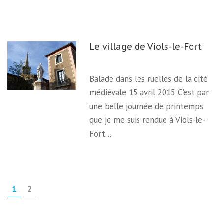
Le village de Viols-le-Fort
Balade dans les ruelles de la cité
médiévale 15 avril 2015 C'est par
une belle journée de printemps
que je me suis rendue à Viols-le-
Fort…
Pagination
PAGE
PAGE
1
2
des
publications