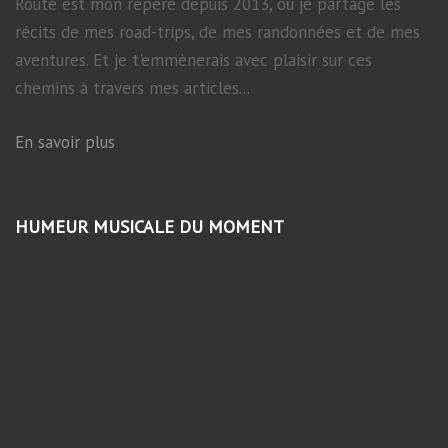
Route est mon repère depuis 2013, où je partage les
récits de mes road-trips, de mes randonnées et de mes
aventures. Et je t'emmènerais avec plaisir sur ces
chemins à travers mes articles...
En savoir plus
HUMEUR MUSICALE DU MOMENT