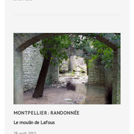
URBAINE
DANS
LES
RUES
D’ANVERS
MONTPELLIER
RANDONNÉE
|
Le moulin de Lafous
28 août 2015