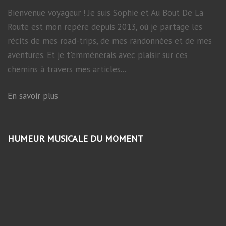
Bienvenue voyageur ! Je suis Sophie et Au Bout De La
Route est mon repère depuis 2013, où je partage les
récits de mes road-trips, de mes randonnées et de mes
aventures. Et je t'emmènerais avec plaisir sur ces
chemins à travers mes articles...
En savoir plus
HUMEUR MUSICALE DU MOMENT