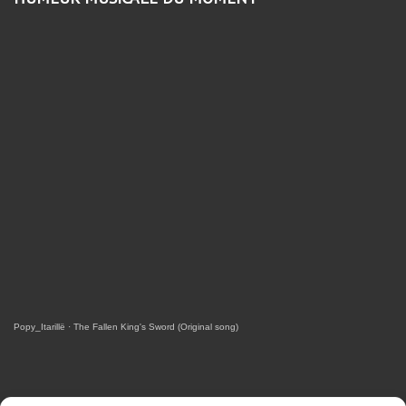
Popy_Itarillë
·
The Fallen King's Sword (Original song)
RETROUVEZ-MOI SUR FACEBOOK