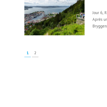
Jour 6, 
Après un
Bryggen,
Pagination
PAGE
PAGE
1
2
des
publications