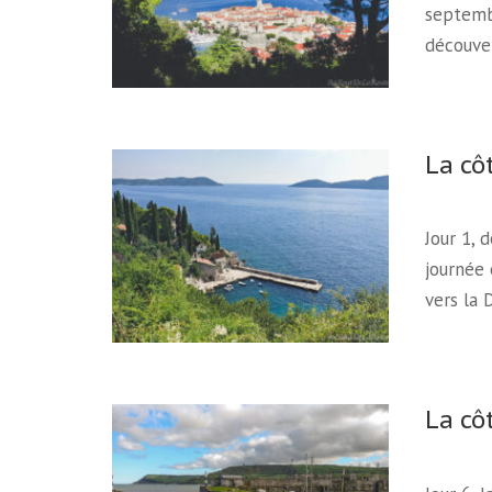
septembr
découve
La cô
Jour 1, 
journée 
vers la 
La cô