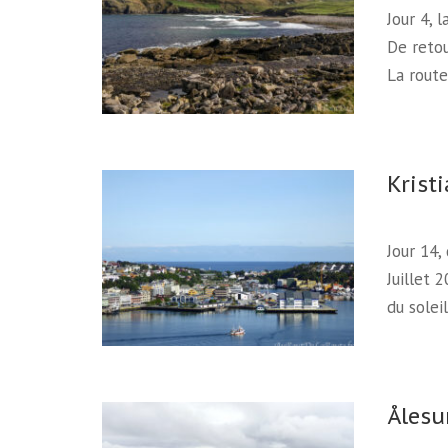
Jour 4, 
De retou
La rout
Krist
Jour 14,
Juillet 
du solei
Åles