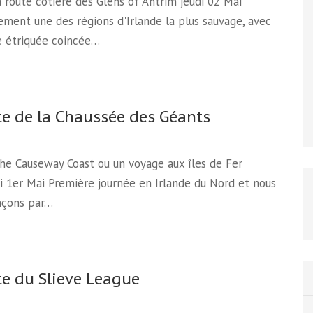
la route côtière des Glens of Antrim jeudi 02 Mai
ment une des régions d'Irlande la plus sauvage, avec
e étriquée coincée…
te de la Chaussée des Géants
The Causeway Coast ou un voyage aux îles de Fer
 1er Mai Première journée en Irlande du Nord et nous
çons par…
te du Slieve League