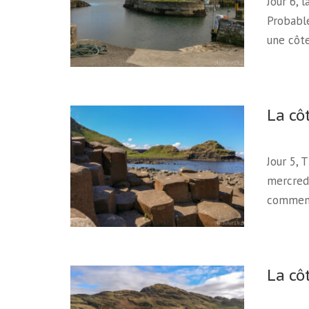
Jour 6, 
Probable
une côt
La cô
Jour 5, 
mercredi
commen
La cô