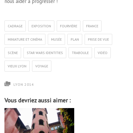
nous aider à progresser !
CADRAGE
EXPOSITION
FOURVIÈRE
FRANCE
MINIATURE ET CINÉMA
MUSÉE
PLAN
PRISE DE VUE
SCÈNE
STAR WARS IDENTITIES
TRABOULE
VIDÉO
VIEUX LYON
VOYAGE
LYON 2014
Vous devriez aussi aimer :