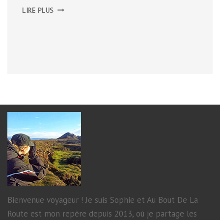
EST
LIRE PLUS
DE
L’ÎLE
DE
MLJET
Bienvenue voyageur ! Je suis Sophie et Au Bout De La
Route est mon repère depuis 2013, où je partage les