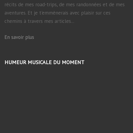
récits de mes road-trips, de mes randonnées et de mes
aventures. Et je t'emmènerais avec plaisir sur ces
chemins à travers mes articles...
En savoir plus
HUMEUR MUSICALE DU MOMENT