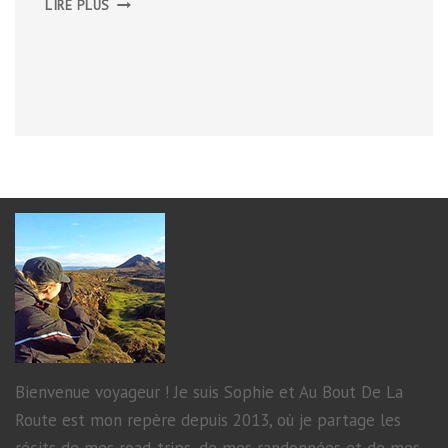
LIRE PLUS
PÉNINSULE
D’IVERAGH
Bienvenue voyageur ! Je suis Sophie et Au Bout De La
Route est mon repère depuis 2013, où je partage les
récits de mes road-trips, de mes randonnées et de mes