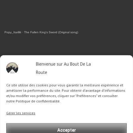
Popy_Itarillë
·
The Fallen King's Sword (Original song)
RETROUVEZ-MOI SUR FACEBOOK
Bienvenue sur Au Bout De La
Route
OU SUR TWITTER
Ce site utilise des cookies pour vous garantir la meilleure expérience et
Follow @Sophie_ABDLR
Tweet to @Sophie_ABDLR
améliorer la performance du site. Pour obtenir d'avantage d'informations
et/ou modifier vos préférences, cliquer sur "Préférences" et consulter
notre Politique de confidentialité.
Recherche
Gérer les services
pour
:
Accepter