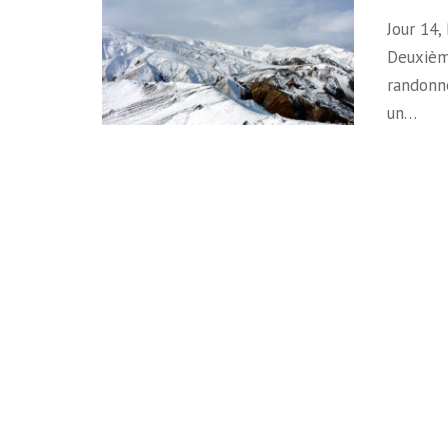
Jour 14
Deuxièm
randonn
un…