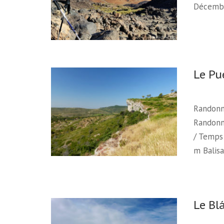
Décembr
Le Pu
Randonn
Randonné
/ Temps 
m Balisa
Le Bl