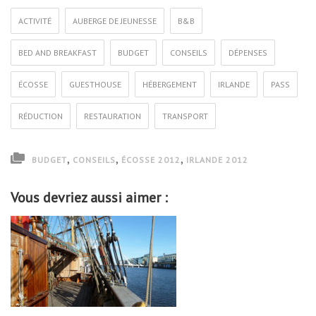
ACTIVITÉ
AUBERGE DE JEUNESSE
B&B
BED AND BREAKFAST
BUDGET
CONSEILS
DÉPENSES
ÉCOSSE
GUESTHOUSE
HÉBERGEMENT
IRLANDE
PASS
RÉDUCTION
RESTAURATION
TRANSPORT
,
,
,
BUDGET
CONSEILS
ÉCOSSE 2012
IRLANDE 2012
Vous devriez aussi aimer :