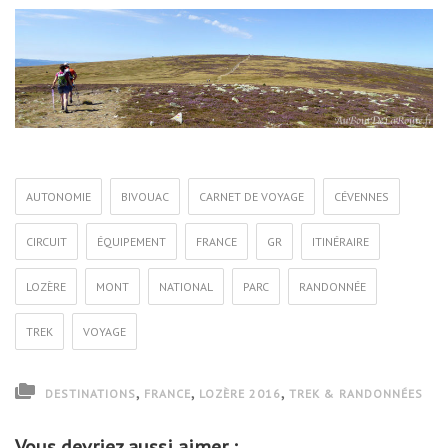
AUTONOMIE
BIVOUAC
CARNET DE VOYAGE
CÉVENNES
CIRCUIT
ÉQUIPEMENT
FRANCE
GR
ITINÉRAIRE
LOZÈRE
MONT
NATIONAL
PARC
RANDONNÉE
TREK
VOYAGE
,
,
,
DESTINATIONS
FRANCE
LOZÈRE 2016
TREK & RANDONNÉES
Vous devriez aussi aimer :