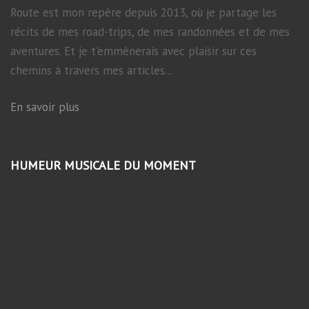
Route est mon repère depuis 2013, où je partage les
récits de mes road-trips, de mes randonnées et de mes
aventures. Et je t'emmènerais avec plaisir sur ces
chemins à travers mes articles...
En savoir plus
HUMEUR MUSICALE DU MOMENT