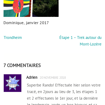
Dominique, janvier 2017
Navigation
Trondheim
Étape 1 – Trek autour du
de
Mont-Lozère
l’article
7 COMMENTAIRES
Adrien
20 NOVEMBRE 2018
Superbe Rando! Effectuée hier selon votre
tracé, en 2jours au lieu de 3, les étapes 1
et 2 effectuees le 1er jour, et la dernière
le lendemain, après un bon bivouac et sa