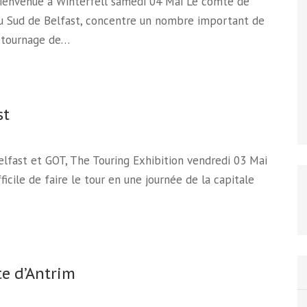
Bienvenue à Winterfell samedi 04 Mai Le comté de
u Sud de Belfast, concentre un nombre important de
e tournage de…
st
Belfast et GOT, The Touring Exhibition vendredi 03 Mai
ifficile de faire le tour en une journée de la capitale
te d’Antrim