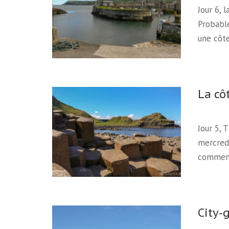
Jour 6, 
Probable
une côt
La cô
Jour 5, 
mercredi
commen
City-