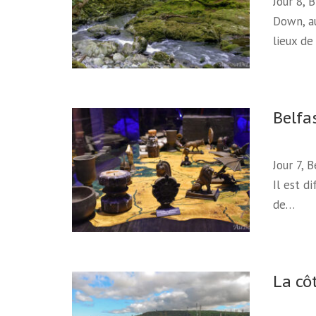
Jour 8, 
Down, a
lieux d
Belfa
Jour 7, 
Il est d
de…
La cô