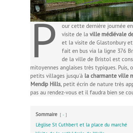
P
our cette dernière journée en
visite de la
ville médiévale d
et la visite de Glastonbury et
fait en bus via la ligne 376 B
de la ville de Bristol est con
mitoyennes anglaises très typiques. Puis,
petits villages jusqu’à
la charmante ville m
Mendip Hills
, petit écrin de nature très a
pas au rendez-vous et il faudra bien se cou
Sommaire
-
L’église St Cuthbert et la place du marché