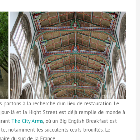
s partons à la recherche d’un lieu de restauration. Le
our-là et la Hight Street est déjà remplie de monde à
aurant
The City Arms
, où un Big English Breakfast est
arte, notamment les succulents œufs brouillés. Le
inaire du sud de la France…