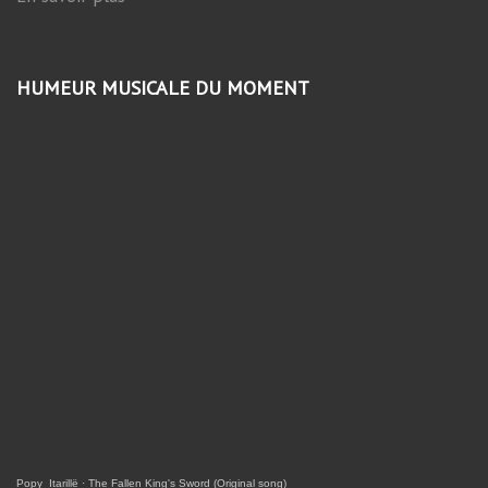
HUMEUR MUSICALE DU MOMENT
Popy_Itarillë
·
The Fallen King's Sword (Original song)