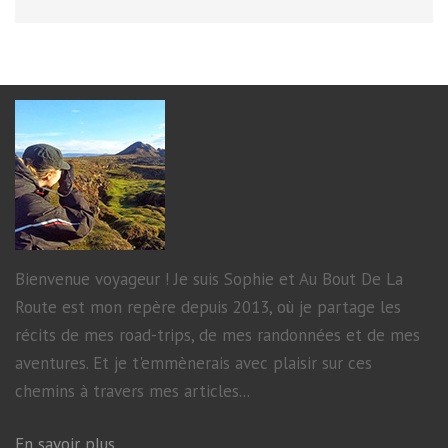
Bienvenue voyageur ! Je suis Sophie et Au Bout De La
Route est mon repère depuis 2013, où je partage les
récits de mes road-trips, de mes randonnées et de mes
aventures. Et je t'emmènerais avec plaisir sur ces
chemins à travers mes articles...
En savoir plus