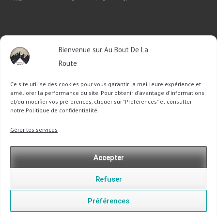
RETROUVEZ-MOI SUR FACEBOOK
Bienvenue sur Au Bout De La
Route
OU SUR TWITTER
Ce site utilise des cookies pour vous garantir la meilleure expérience et
Follow @Sophie_ABDLR
Tweet to @Sophie_ABDLR
améliorer la performance du site. Pour obtenir d'avantage d'informations
et/ou modifier vos préférences, cliquer sur "Préférences" et consulter
notre Politique de confidentialité.
Recherche
Gérer les services
pour
:
Accepter
Refuser
Préférences
Copyright @ 2013-2026 Au Bout De La Route |
Mentions légales