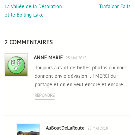
Navigation
La Vallée de la Désolation
Trafalgar Falls
de
et le Boiling Lake
l’article
2 COMMENTAIRES
ANNE MARIE
25 MAI 2018
Toujours autant de belles photos qui nous
donnent envie d’évasion …! MERCI du
partage et on en veut encore et encore …
RÉPONDRE
AuBoutDeLaRoute
25 MAI 2018