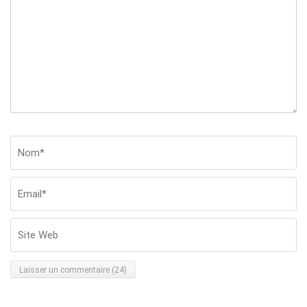
commentaire
Nom*
*
Em
Si
W