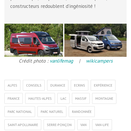
constructeurs redoublent d’ingéniosité !
Crédit photo :
vanlifemag
|
wikicampers
ALPES
CONSEILS
DURANCE
ECRINS
EXPÉRIENCE
FRANCE
HAUTES-ALPES
LAC
MASSIF
MONTAGNE
PARC NATIONAL
PARC NATUREL
RANDONNÉE
SAINT-APOLLINAIRE
SERRE-PONÇON
VAN
VAN-LIFE