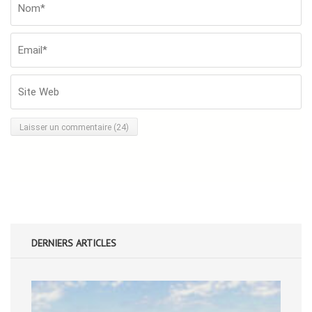
Nom*
*
Em
Si
W
DERNIERS ARTICLES