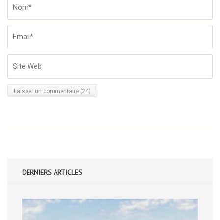
Nom*
*
Em
Si
W
DERNIERS ARTICLES